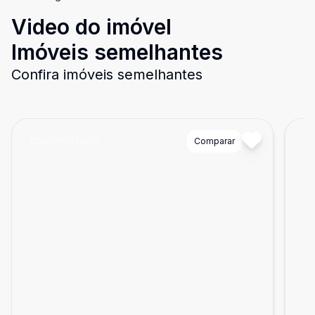
Video do imóvel
Imóveis semelhantes
Confira imóveis semelhantes
Cód:
DFI1748201
Comparar
Có