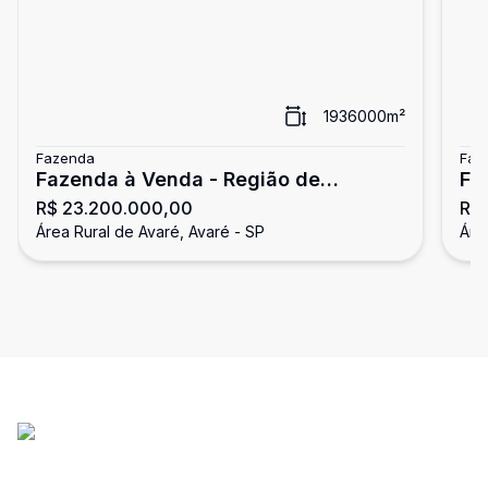
1936000
m²
Fazenda
Faz
Fazenda à Venda - Região de
Fa
R$ 23.200.000,00
R$
Avaré/SP
Área Rural de Avaré, Avaré - SP
Áre