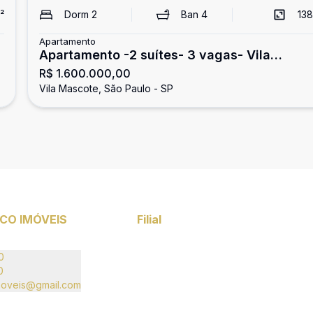
²
Dorm
2
Ban
4
138
Apartamento
Apartamento -2 suítes- 3 vagas- Vila
R$ 1.600.000,00
Mascote
Vila Mascote, São Paulo - SP
CO IMÓVEIS
Filial
0
0
moveis@gmail.com