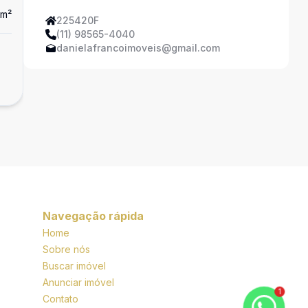
m²
Dorm
2
Ban
3
225420F
(11) 98565-4040
Apartamento
danielafrancoimoveis@gmail.com
Apartamento com 2 suites na Vila Mascot
R$ 900.000,00
Vila Mascote, São Paulo - SP
Navegação rápida
Home
Sobre nós
Buscar imóvel
Anunciar imóvel
1
Contato