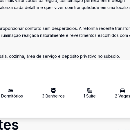
 mais valorizados da região, combinação perfeita entre design
aloriza cada detalhe e quer viver com tranquilidade em uma locali
 proporcionar conforto sem desperdícios. A reforma recente transf
luminação realçada naturalmente e revestimentos escolhidos com 
sala, cozinha, área de serviço e depósito privativo no subsolo.
2
Dormitório
s
3
Banheiro
s
1
Suíte
2
Vaga
tes