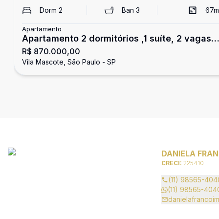
Dorm
2
Ban
3
67
m
Apartamento
Apartamento 2 dormitórios ,1 suíte, 2 vagas -
R$ 870.000,00
Vila Mascote
Vila Mascote, São Paulo - SP
DANIELA FRAN
CRECI:
225410
(11) 98565-404
(11) 98565-404
danielafrancoi