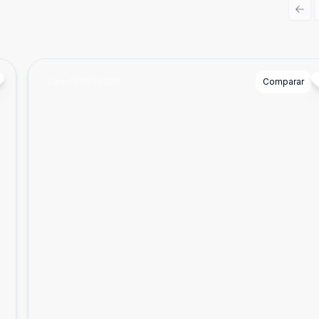
Prev
Cód:
DFI1754086
Comparar