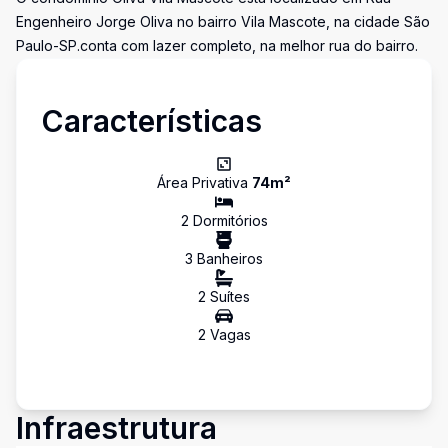
Engenheiro Jorge Oliva no bairro Vila Mascote, na cidade São
Paulo-SP.conta com lazer completo, na melhor rua do bairro.
Características
Área Privativa
74
m²
2
Dormitório
s
3
Banheiro
s
2
Suíte
s
2
Vaga
s
Infraestrutura