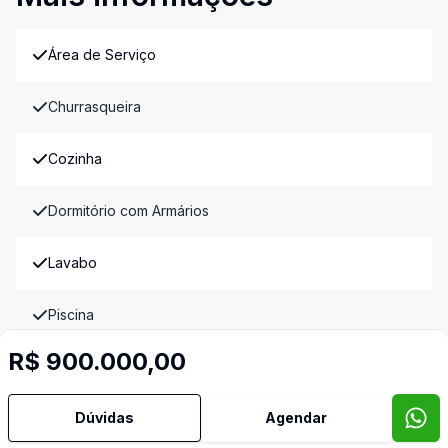
Área de Serviço
Churrasqueira
Cozinha
Dormitório com Armários
Lavabo
Piscina
R$ 900.000,00
Sacada
Imóveis semelhantes
Dúvidas
Agendar
Confira imóveis semelhantes