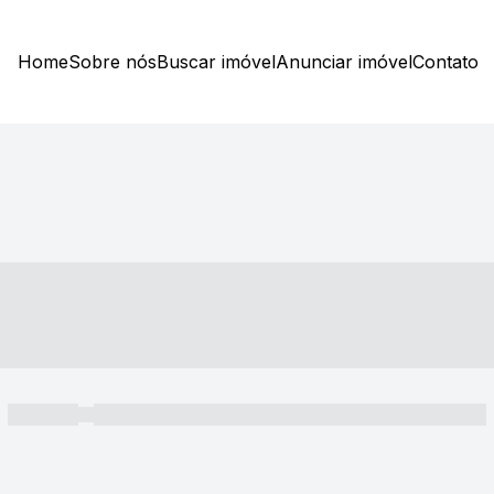
Home
Sobre nós
Buscar imóvel
Anunciar imóvel
Contato
----- ---- ---- -- ----
----- -----
----- ----- -- ------ ---- ---- -- ----- ----- ----- --- ------