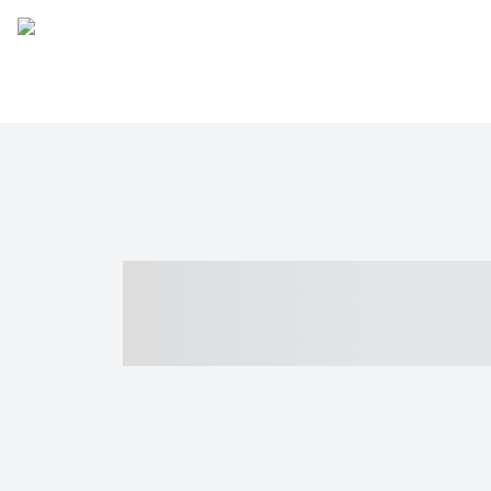
----- ----- -- -
- ------