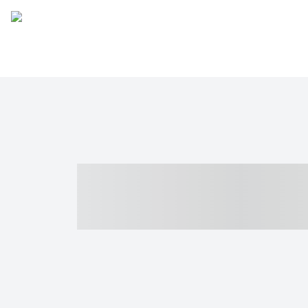
----- ----- -- -
- ------