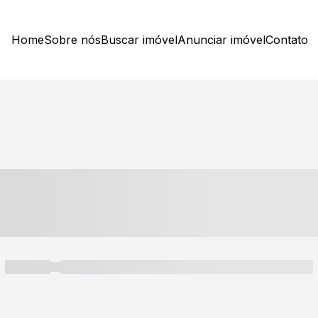
Home
Sobre nós
Buscar imóvel
Anunciar imóvel
Contato
----- ---- ---- -- ----
----- -----
----- ----- -- ------ ---- ---- -- ----- ----- ----- --- ------