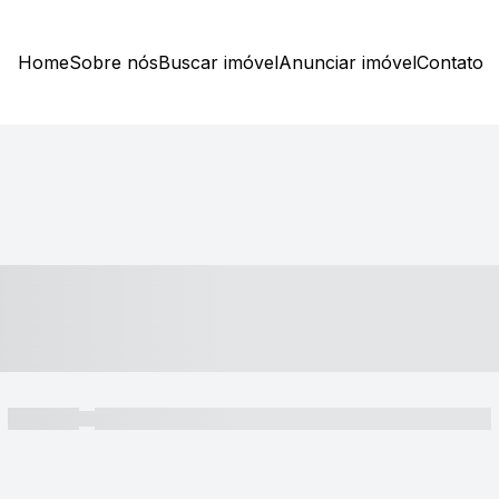
Home
Sobre nós
Buscar imóvel
Anunciar imóvel
Contato
----- ---- ---- -- ----
----- -----
----- ----- -- ------ ---- ---- -- ----- ----- ----- --- ------