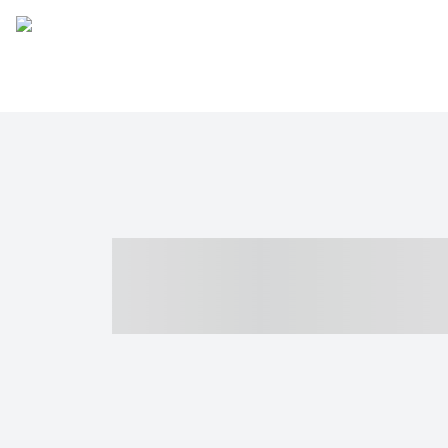
----- ----- -- -
- ------