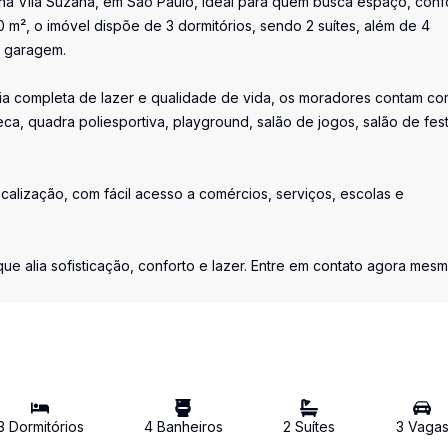
na Vila Suzana, em São Paulo, ideal para quem busca espaço, conf
0 m², o imóvel dispõe de 3 dormitórios, sendo 2 suítes, além de 4
e garagem.
a completa de lazer e qualidade de vida, os moradores contam co
ca, quadra poliesportiva, playground, salão de jogos, salão de fes
calização, com fácil acesso a comércios, serviços, escolas e
ue alia sofisticação, conforto e lazer. Entre em contato agora mes
3
Dormitório
s
4
Banheiro
s
2
Suíte
s
3
Vaga