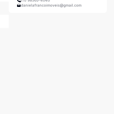
(11) 98565-4040
danielafrancoimoveis@gmail.com