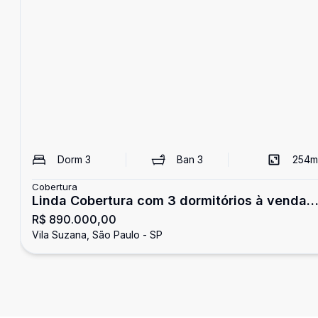
Dorm
3
Ban
3
254
m
Cobertura
Linda Cobertura com 3 dormitórios à venda,
R$ 890.000,00
254 m² - Vila Suzana - São Paulo/SP
Vila Suzana, São Paulo - SP