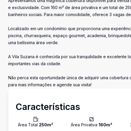
Apresentamos uma magnífica cobertura disponível para venda 
e exclusividade. Com 160 m² de área privativa e um total de 25
banheiros sociais. Para maior comodidade, oferece 3 vagas d
Localizado em um condomínio que proporciona uma experiênci
piscina, churrasqueira, espaço gourmet, academia, brinquedote
uma belíssima área verde.
A Vila Suzana é conhecida por sua tranquilidade e excelente lo
importantes vias da cidade.
Não perca esta oportunidade única de adquirir uma cobertura q
para mais informações e agende sua visita!
Características
Área Total
250
m²
Área Privativa
160
m²