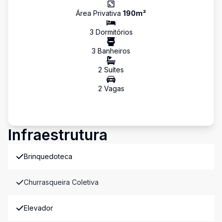
Área Privativa
190
m²
3
Dormitório
s
3
Banheiro
s
2
Suíte
s
2
Vaga
s
Infraestrutura
Brinquedoteca
Churrasqueira Coletiva
Elevador