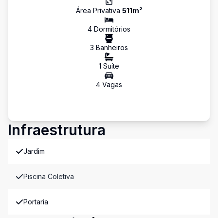
Área Privativa
511
m²
4
Dormitório
s
3
Banheiro
s
1
Suíte
4
Vaga
s
Infraestrutura
Jardim
Piscina Coletiva
Portaria