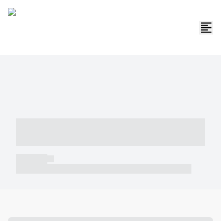
----- ----- -- ------ ---- ---- -- ----- -----
----- --- ------
----- -----
----- ----- -- ------ ---- ---- -- ----- ----- ----- --- ------