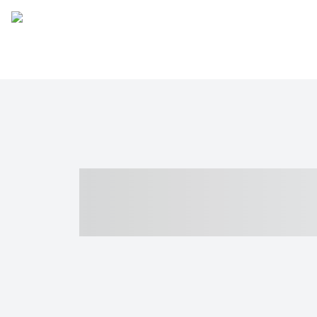
----- ----- -- -
- ------