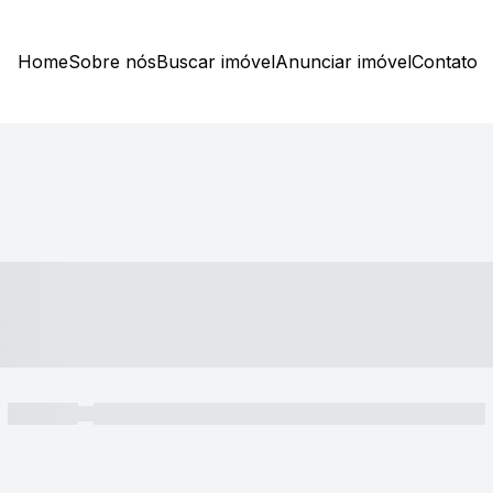
Home
Sobre nós
Buscar imóvel
Anunciar imóvel
Contato
----- ---- ---- -- ----
----- -----
----- ----- -- ------ ---- ---- -- ----- ----- ----- --- ------