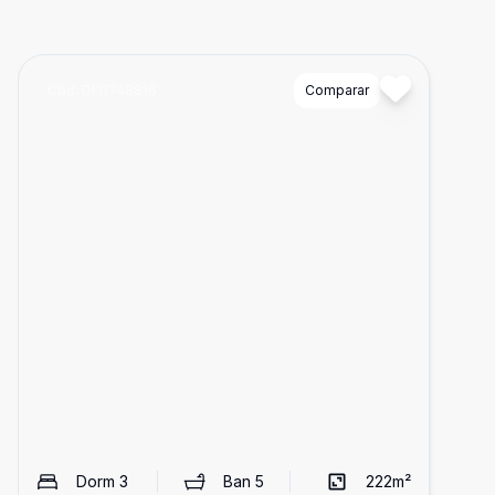
Cód:
DFI1748816
Comparar
Dorm
3
Ban
5
222
m²