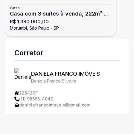
Casa
Casa com 3 suítes à venda, 222m² -
R$ 1.380.000,00
Morumbi - São Paulo/SP
Morumbi, São Paulo - SP
Corretor
DANIELA FRANCO IMÓVEIS
Daniela Franco Silveira
225420F
(11) 98565-4040
danielafrancoimoveis@gmail.com