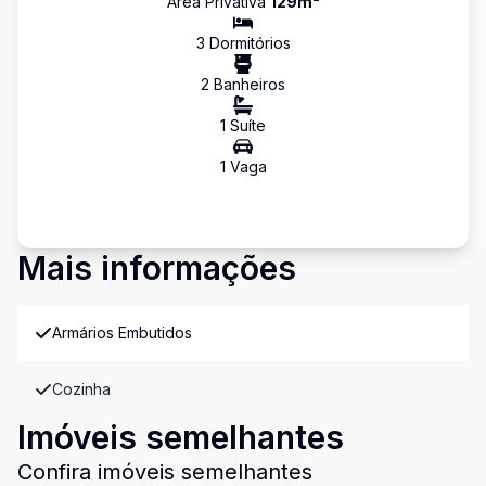
Área Privativa
129
m²
3
Dormitório
s
2
Banheiro
s
1
Suíte
1
Vaga
Mais informações
Armários Embutidos
Cozinha
Imóveis semelhantes
Confira imóveis semelhantes