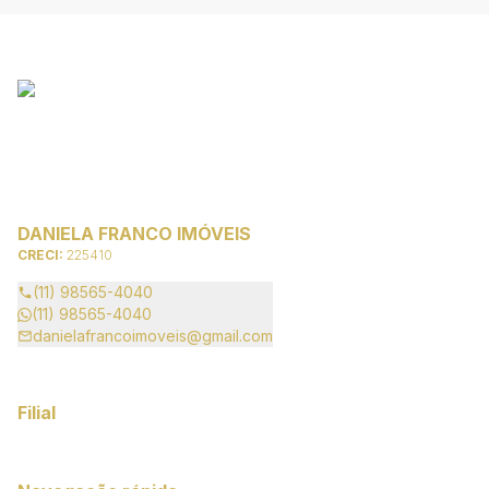
DANIELA FRANCO IMÓVEIS
CRECI:
225410
(11) 98565-4040
(11) 98565-4040
danielafrancoimoveis@gmail.com
Filial