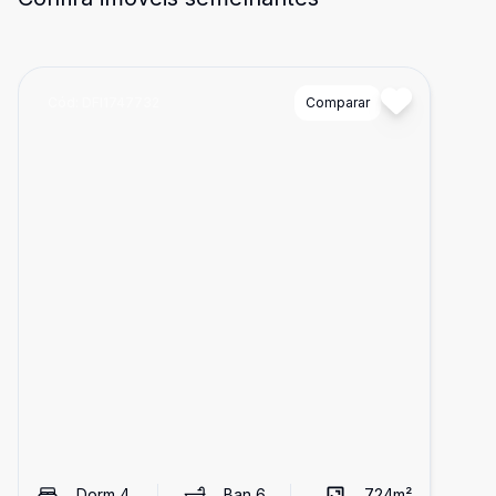
Cód:
DFI1747732
Comparar
Dorm
4
Ban
6
724
m²