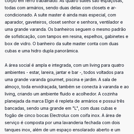
corpo em ferro trabalhado. As quatro suítes são espaçosas,
todas com armários, sendo duas delas com closets e ar-
condicionado. A suíte master é ainda mais especial, com
aparador, gaveteiros, closet senhor e senhora, ventilador e
uma grande varanda. Os banheiros seguem o mesmo padrão
de sofisticação, com tampos em resina, espelhos, gabinetes e
box de vidro. O banheiro da suíte master conta com duas
cubas e uma hidro dupla panorâmica.
A área social é ampla e integrada, com um living para quatro
ambientes - estar, lareira, jantar e bar -, todos voltados para
uma grande varanda gourmet, piscina e jardim. A sala de
almoço, toda envidraçada, também se conecta à varanda e ao
living, criando um ambiente fluido e acolhedor. A cozinha
planejada da marca Elgin é repleta de armários e possui três
bancadas, sendo uma grande em "L", com duas cubas e
fogão de cinco bocas Electrolux com coifa inox. A área de
serviço é composta por uma lavanderia fechada com dois
tanques inox, além de um espaço ensolarado aberto e um