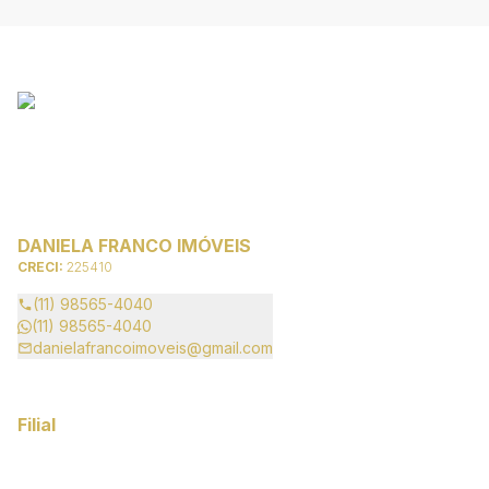
DANIELA FRANCO IMÓVEIS
CRECI:
225410
(11) 98565-4040
(11) 98565-4040
danielafrancoimoveis@gmail.com
Filial