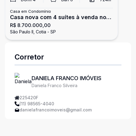
Casa em Condomínio
Casa nova com 4 suítes à venda no
R$ 8.700.000,00
São Paulo II, Cotia!!
São Paulo II, Cotia - SP
Corretor
DANIELA FRANCO IMÓVEIS
Daniela Franco Silveira
225420F
(11) 98565-4040
danielafrancoimoveis@gmail.com