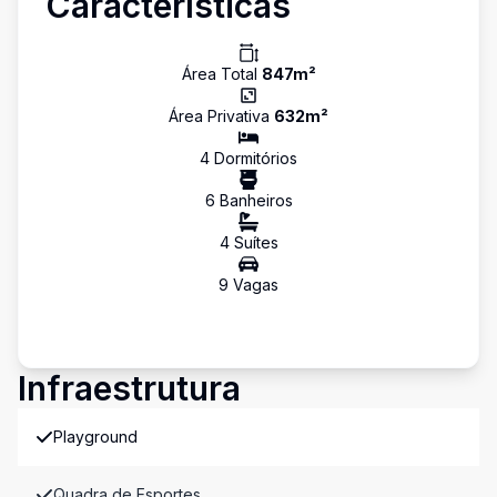
Características
Área Total
847
m²
Área Privativa
632
m²
4
Dormitório
s
6
Banheiro
s
4
Suíte
s
9
Vaga
s
Infraestrutura
Playground
Quadra de Esportes