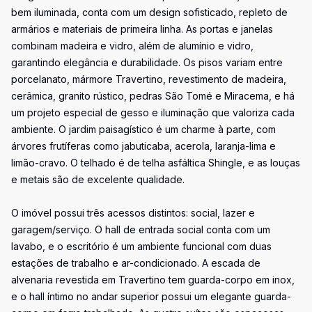
bem iluminada, conta com um design sofisticado, repleto de
armários e materiais de primeira linha. As portas e janelas
combinam madeira e vidro, além de alumínio e vidro,
garantindo elegância e durabilidade. Os pisos variam entre
porcelanato, mármore Travertino, revestimento de madeira,
cerâmica, granito rústico, pedras São Tomé e Miracema, e há
um projeto especial de gesso e iluminação que valoriza cada
ambiente. O jardim paisagístico é um charme à parte, com
árvores frutíferas como jabuticaba, acerola, laranja-lima e
limão-cravo. O telhado é de telha asfáltica Shingle, e as louças
e metais são de excelente qualidade.
O imóvel possui três acessos distintos: social, lazer e
garagem/serviço. O hall de entrada social conta com um
lavabo, e o escritório é um ambiente funcional com duas
estações de trabalho e ar-condicionado. A escada de
alvenaria revestida em Travertino tem guarda-corpo em inox,
e o hall íntimo no andar superior possui um elegante guarda-