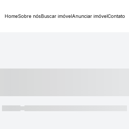
Home
Sobre nós
Buscar imóvel
Anunciar imóvel
Contato
----- ---- ---- -- ----
----- -----
----- ----- -- ------ ---- ---- -- ----- ----- ----- --- ------