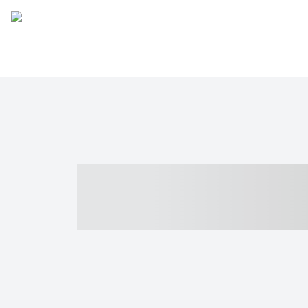
----- ----- -- -
- ------