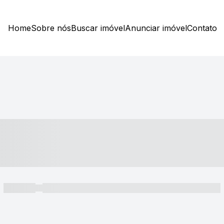
Home
Sobre nós
Buscar imóvel
Anunciar imóvel
Contato
----- ---- ---- -- ----
----- -----
----- ----- -- ------ ---- ---- -- ----- ----- ----- --- ------