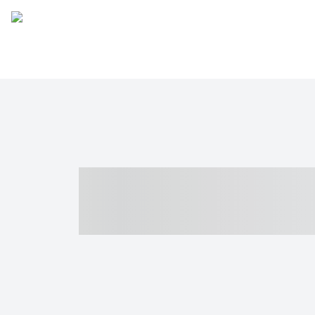
----- ----- -- -
- ------