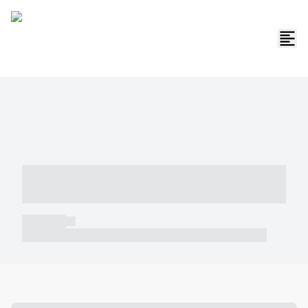
----- ----- -- ------ ---- ---- -- ----- -----
----- --- ------
----- -----
----- ----- -- ------ ---- ---- -- ----- ----- ----- --- ------