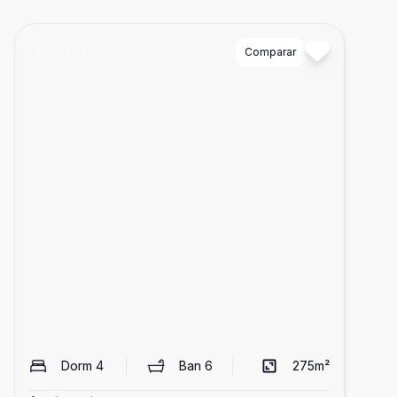
Cód:
AP8100
Comparar
Dorm
4
Ban
6
275
m²