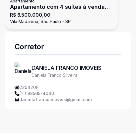
Apartamento
Apartamento com 4 suítes à venda
R$ 6.500.000,00
na Vila Madalena!!
Vila Madalena, São Paulo - SP
Corretor
DANIELA FRANCO IMÓVEIS
Daniela Franco Silveira
225420F
(11) 98565-4040
danielafrancoimoveis@gmail.com