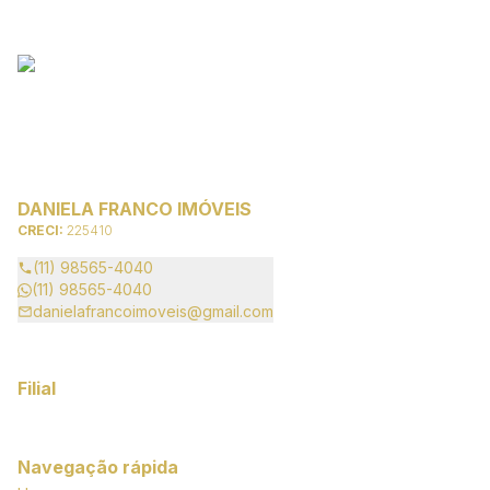
DANIELA FRANCO IMÓVEIS
CRECI:
225410
(11) 98565-4040
(11) 98565-4040
danielafrancoimoveis@gmail.com
Filial
Navegação rápida