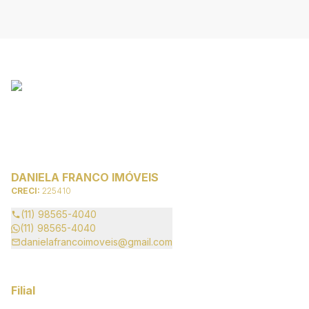
DANIELA FRANCO IMÓVEIS
CRECI:
225410
(11) 98565-4040
(11) 98565-4040
danielafrancoimoveis@gmail.com
Filial