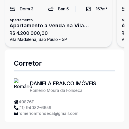
Dorm
3
Ban
5
167
m²
Apartamento
Apa
Apartamento a venda na Vila
Ap
R$ 4.200.000,00
R$ 
Madalena com 3 suites e 167m2
na
Vila Madalena, São Paulo - SP
Vil
Corretor
DANIELA FRANCO IMÓVEIS
Romério Moura da Fonseca
49876F
(11) 94082-6659
romeriomfonseca@gmail.com