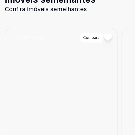
Confira imóveis semelhantes
Cód:
DFI1754503
Comparar
Có