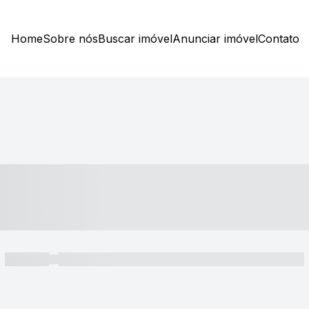
Home
Sobre nós
Buscar imóvel
Anunciar imóvel
Contato
----- ---- ---- -- ----
----- -----
----- ----- -- ------ ---- ---- -- ----- ----- ----- --- ------