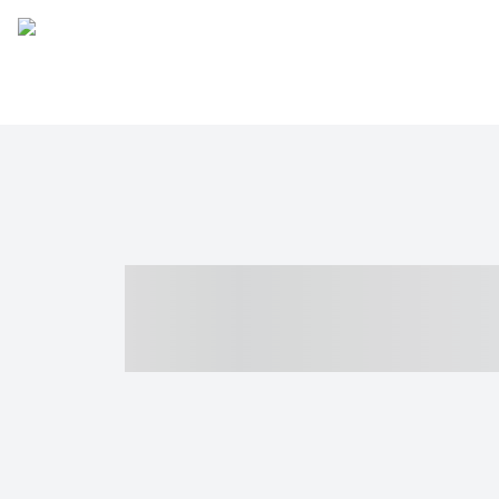
----- ----- -- -
- ------