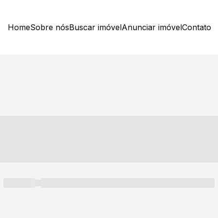
Home
Sobre nós
Buscar imóvel
Anunciar imóvel
Contato
----- ---- ---- -- ----
----- -----
----- ----- -- ------ ---- ---- -- ----- ----- ----- --- ------