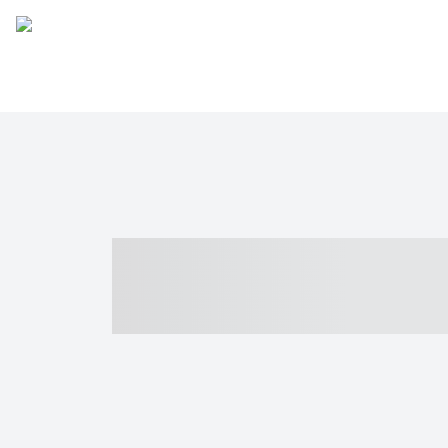
----- ----- -- -
- ------