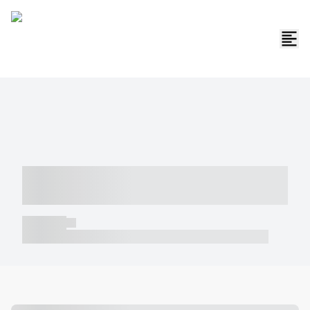
----- ----- -- ------ ---- ---- -- ----- -----
----- --- ------
----- -----
----- ----- -- ------ ---- ---- -- ----- ----- ----- --- ------