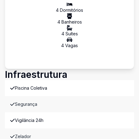
4
Dormitório
s
4
Banheiro
s
4
Suíte
s
4
Vaga
s
Infraestrutura
Piscina Coletiva
Segurança
Vigilância 24h
Zelador