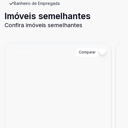
Banheiro de Empregada
Imóveis semelhantes
Confira imóveis semelhantes
Cód:
DFI1748541
Comparar
Có