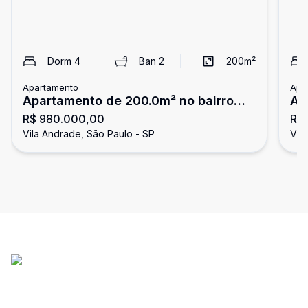
Dorm
4
Ban
2
200
m²
Apartamento
Apa
Apartamento de 200.0m² no bairro
Ap
R$ 980.000,00
R$ 
Vila Andrade, com 4 quartos (3
ve
Vila Andrade, São Paulo - SP
Vil
suítes), 5 banheiros e 5 vagas de
garagem