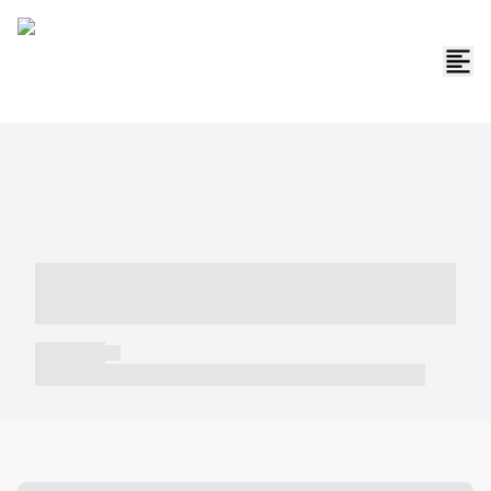
----- ----- -- ------ ---- ---- -- ----- -----
----- --- ------
----- -----
----- ----- -- ------ ---- ---- -- ----- ----- ----- --- ------