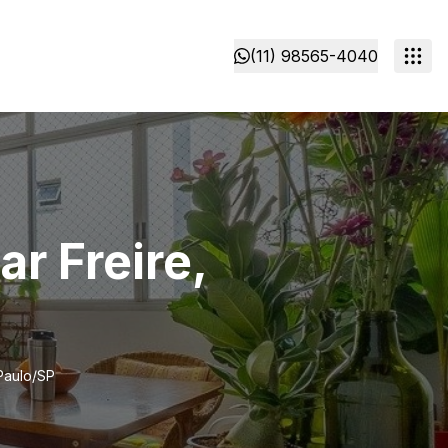
(11) 98565-4040
r Freire,
Paulo/SP