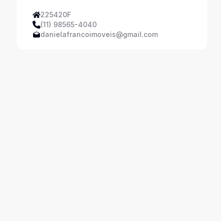
225420F
(11) 98565-4040
danielafrancoimoveis@gmail.com