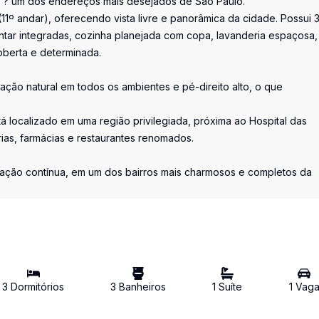
os ? um dos endereços mais desejados de São Paulo.
(11º andar), oferecendo vista livre e panorâmica da cidade. Possui 
jantar integradas, cozinha planejada com copa, lavanderia espaçosa,
berta e determinada.
nação natural em todos os ambientes e pé-direito alto, o que
á localizado em uma região privilegiada, próxima ao Hospital das
arias, farmácias e restaurantes renomados.
ização contínua, em um dos bairros mais charmosos e completos da
3
Dormitório
s
3
Banheiro
s
1
Suíte
1
Vag