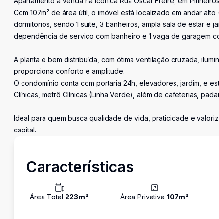
Apartamento à venda na icônica Rua Oscar Freire, em Pinheir
Com 107m² de área útil, o imóvel está localizado em andar alto 
dormitórios, sendo 1 suíte, 3 banheiros, ampla sala de estar e 
dependência de serviço com banheiro e 1 vaga de garagem co
A planta é bem distribuída, com ótima ventilação cruzada, ilumi
proporciona conforto e amplitude.
O condomínio conta com portaria 24h, elevadores, jardim, e est
Clínicas, metrô Clínicas (Linha Verde), além de cafeterias, pad
Ideal para quem busca qualidade de vida, praticidade e valor
capital.
Características
Área Total
223
m²
Área Privativa
107
m²