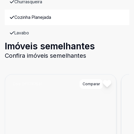
Churrasqueira
Cozinha Planejada
Lavabo
Imóveis semelhantes
Confira imóveis semelhantes
Cód:
DFI1747531
Comparar
Có