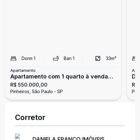
Dorm
1
Ban
1
33
m²
Apartamento
Apa
Apartamento com 1 quarto à venda
Du
R$ 550.000,00
R$
em Pinheiros - São Paulo/SP
Pin
Pinheiros, São Paulo - SP
Pin
Corretor
DANIELA FRANCO IMÓVEIS