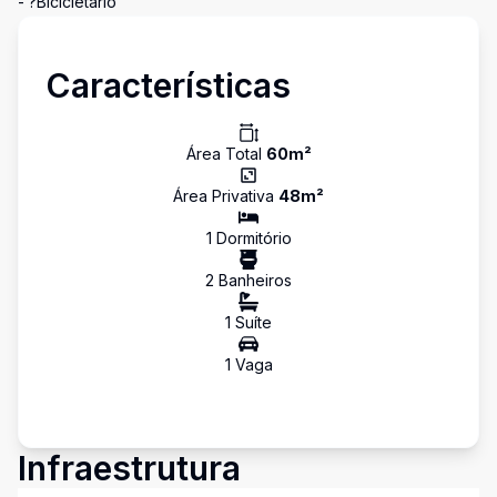
- ?Bicicletário
Características
Área Total
60
m²
Área Privativa
48
m²
1
Dormitório
2
Banheiro
s
1
Suíte
1
Vaga
Infraestrutura