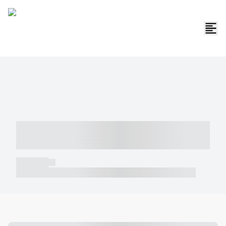
----- ----- -- ------ ---- ---- -- ----- -----
----- --- ------
----- -----
----- ----- -- ------ ---- ---- -- ----- ----- ----- --- ------