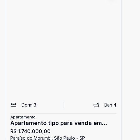
Dorm
3
Ban
4
Apartamento
Apartamento tipo para venda em
R$ 1.740.000,00
Brooklin com 3 quartos, sendo 3
Paraíso do Morumbi, São Paulo - SP