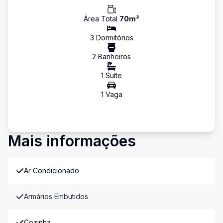
Área Total
70
m²
3
Dormitório
s
2
Banheiro
s
1
Suíte
1
Vaga
Mais informações
Ar Condicionado
Armários Embutidos
Cozinha