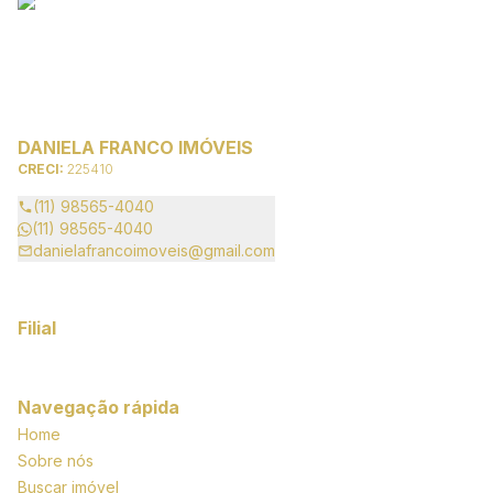
DANIELA FRANCO IMÓVEIS
CRECI:
225410
(11) 98565-4040
(11) 98565-4040
danielafrancoimoveis@gmail.com
Filial
Navegação rápida
Home
Sobre nós
Buscar imóvel