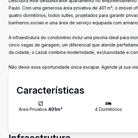
Descubra este deslumbrante apartamento no empreendimento Laz
Paulo. Com uma generosa área privativa de 401 m², o imóvel o
quatro dormitórios, todos suítes, projetados para garantir priv
banheiros sociais e uma área de serviço equipada com armário
A infraestrutura do condomínio inclui uma piscina ideal para m
cinco vagas de garagem, um diferencial que atende perfeitam
da cidade, o Lazuli combina modernidade, exclusividade e con
Não deixe essa oportunidade única escapar. Agende já sua vis
Características
Área Privativa
401
m²
4
Dormitório
s