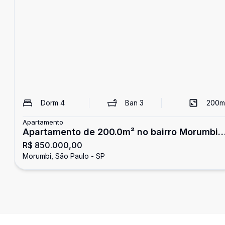
Dorm
4
Ban
3
200
m
Apartamento
Apartamento de 200.0m² no bairro Morumbi,
R$ 850.000,00
com 4 quartos (2 suítes), 5 banheiros e 5
Morumbi, São Paulo - SP
vagas de garagem