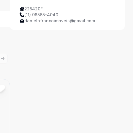
225420F
(11) 98565-4040
danielafrancoimoveis@gmail.com
ious slide
Next slide
Cód:
DFI1748926
Comparar