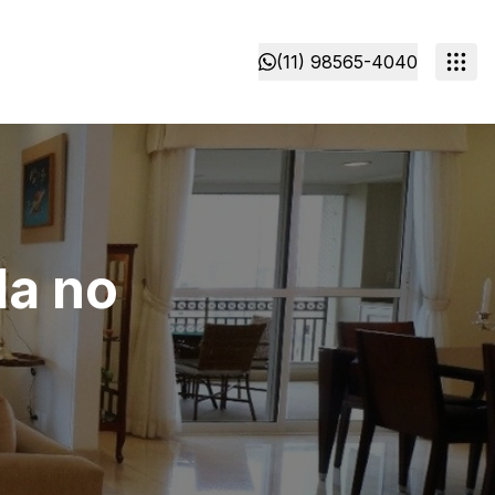
(11) 98565-4040
da no