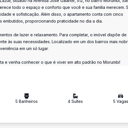
uli, situado na Avenida José Galante, 512, no bairro Morumbi, Sã
ferece todo o espaço e conforto que você e sua família merecem. 
acidade e sofisticação. Além disso, o apartamento conta com cinco
s embutidos, proporcionando praticidade no dia a dia.
omentos de lazer e relaxamento. Para completar, o imóvel dispõe de
ente às suas necessidades. Localizado em um dos bairros mais nob
veniência em um só lugar.
ita e venha conhecer o que é viver em alto padrão no Morumbi!
5
Banheiro
s
4
Suíte
s
5
Vaga