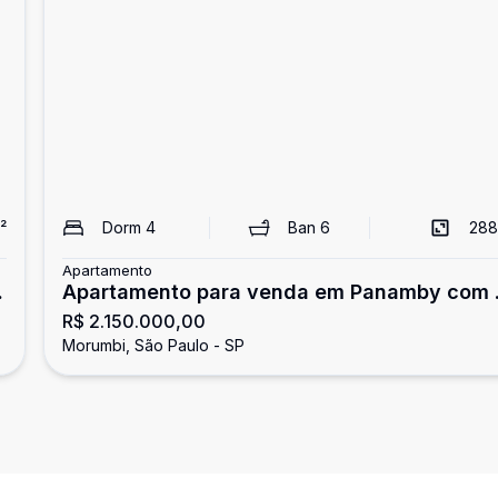
²
Dorm
4
Ban
6
288
Apartamento
Apartamento para venda em Panamby com 
R$ 2.150.000,00
quartos, sendo 4 suítes , 288m²
Morumbi, São Paulo - SP