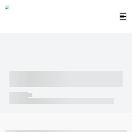
----- ----- -- ------ ---- ---- -- ----- -----
----- --- ------
----- -----
----- ----- -- ------ ---- ---- -- ----- ----- ----- --- ------