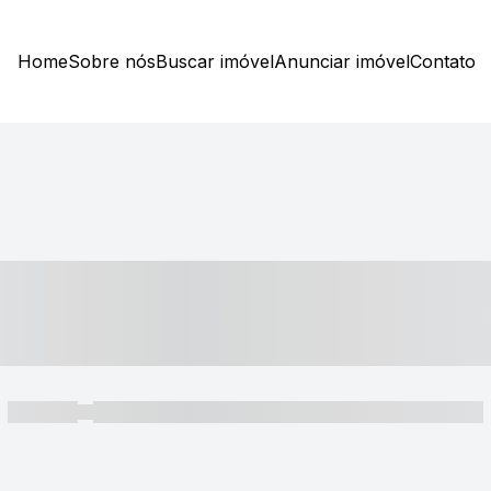
Home
Sobre nós
Buscar imóvel
Anunciar imóvel
Contato
----- ---- ---- -- ----
----- -----
----- ----- -- ------ ---- ---- -- ----- ----- ----- --- ------