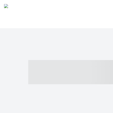
----- ----- -- -
- ------