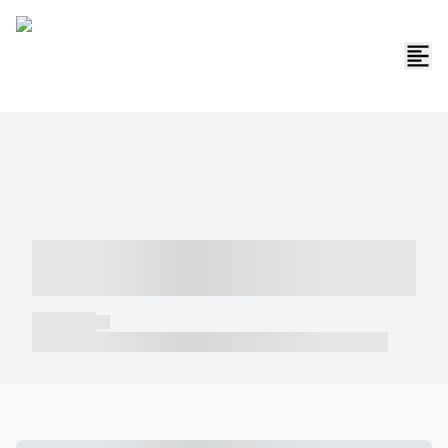
----- ----- -- ------ ---- ---- -- ----- -----
----- --- ------
----- -----
----- ----- -- ------ ---- ---- -- ----- ----- ----- --- ------