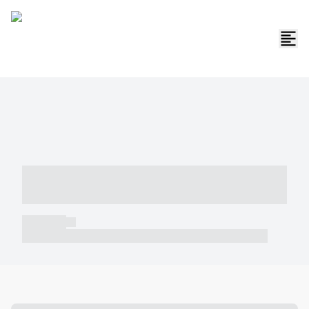
----- ----- -- ------ ---- ---- -- ----- -----
----- --- ------
----- -----
----- ----- -- ------ ---- ---- -- ----- ----- ----- --- ------