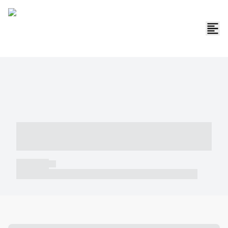
----- ----- -- ------ ---- ---- -- ----- -----
----- --- ------
----- -----
----- ----- -- ------ ---- ---- -- ----- ----- ----- --- ------