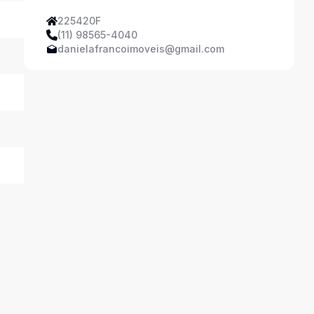
225420F
(11) 98565-4040
danielafrancoimoveis@gmail.com