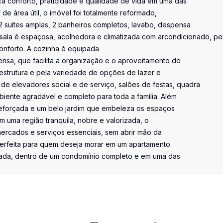
ca conforto, praticidade e qualidade de vida em uma das
de área útil, o imóvel foi totalmente reformado,
2 suítes amplas, 2 banheiros completos, lavabo, despensa
A sala é espaçosa, acolhedora e climatizada com arcondicionado, per
onforto. A cozinha é equipada
sa, que facilita a organização e o aproveitamento do
aestrutura e pela variedade de opções de lazer e
e elevadores social e de serviço, salões de festas, quadra
iente agradável e completo para toda a família. Além
reforçada e um belo jardim que embeleza os espaços
m uma região tranquila, nobre e valorizada, o
mercados e serviços essenciais, sem abrir mão da
 perfeita para quem deseja morar em um apartamento
jada, dentro de um condomínio completo e em uma das