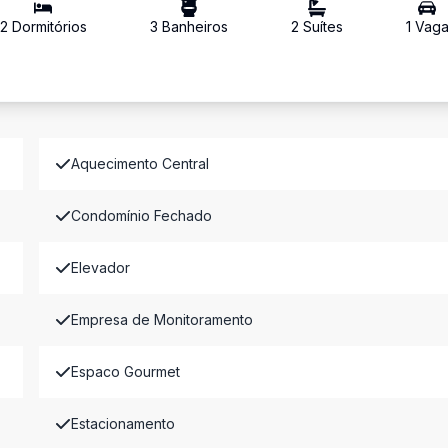
2
Dormitório
s
3
Banheiro
s
2
Suíte
s
1
Vag
Aquecimento Central
Condomínio Fechado
Elevador
Empresa de Monitoramento
Espaco Gourmet
Estacionamento