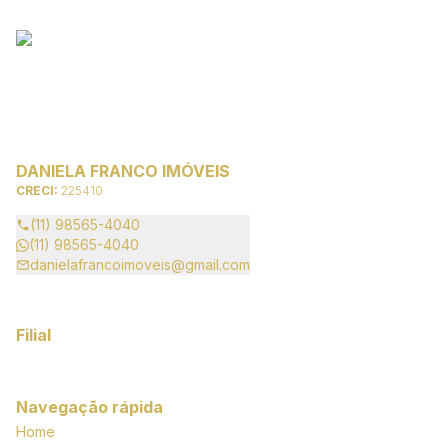
DANIELA FRANCO IMÓVEIS
CRECI:
225410
(11) 98565-4040
(11) 98565-4040
danielafrancoimoveis@gmail.com
Filial
Navegação rápida
Home