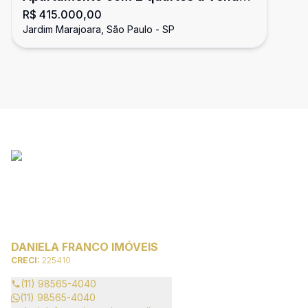
R$ 415.000,00
no Jardim Marajoara!!
Jardim Marajoara, São Paulo - SP
DANIELA FRANCO IMÓVEIS
CRECI:
225410
(11) 98565-4040
(11) 98565-4040