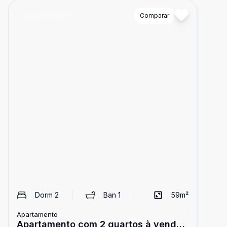
Cód:
DFI1743873
Comparar
Dorm
2
Ban
1
59
m²
Apartamento
Apartamento com 2 quartos à venda