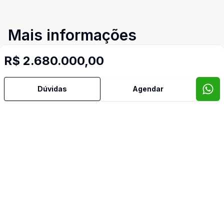
Mais informações
R$ 2.680.000,00
Ar Condicionado
Dúvidas
Agendar
Área de Serviço
Armários Embutidos
Cozinha
Cozinha Planejada
Lavabo
Imóveis semelhantes