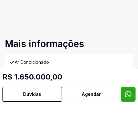
Mais informações
Ar Condicionado
R$ 1.650.000,00
Área de Serviço
Dúvidas
Agendar
Churrasqueira
Dormitório com Armários
Lavabo