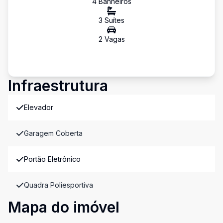
4
Banheiro
s
3
Suíte
s
2
Vaga
s
Infraestrutura
Elevador
Garagem Coberta
Portão Eletrônico
Quadra Poliesportiva
Mapa do imóvel