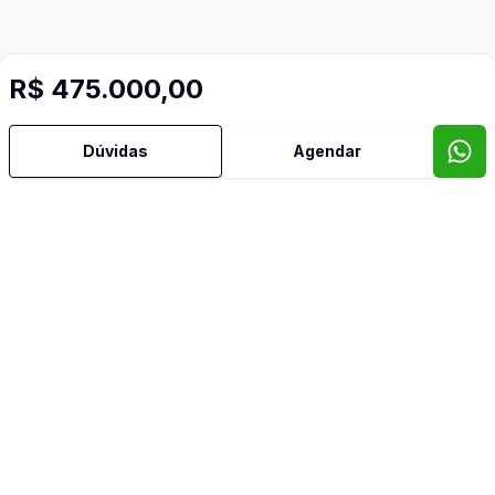
R$ 475.000,00
Imóveis semelhantes
Confira imóveis semelhantes
Dúvidas
Agendar
Cód:
DFI1751662
Comparar
Có