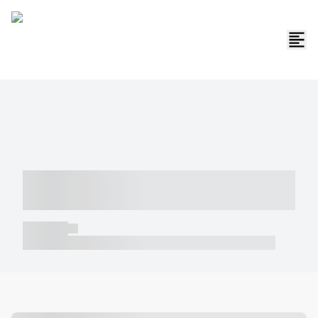
----- ----- -- ------ ---- ---- -- ----- -----
----- --- ------
----- -----
----- ----- -- ------ ---- ---- -- ----- ----- ----- --- ------