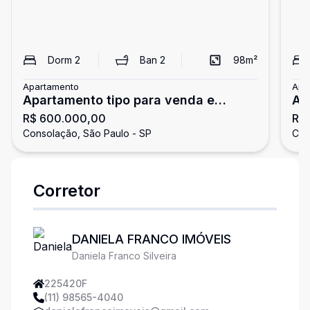
Dorm
2
Ban
2
98
m²
Apartamento
Apa
Apartamento tipo para venda e
Ap
R$ 600.000,00
R$
locação com 2 quartos, 98m² -
qu
Consolação, São Paulo - SP
Con
Consolação
Corretor
DANIELA FRANCO IMÓVEIS
Daniela Franco Silveira
225420F
(11) 98565-4040