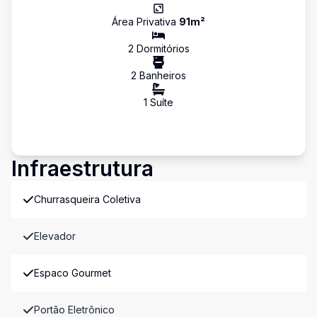
Área Privativa
91
m²
2
Dormitório
s
2
Banheiro
s
1
Suíte
Infraestrutura
Churrasqueira Coletiva
Elevador
Espaco Gourmet
Portão Eletrônico