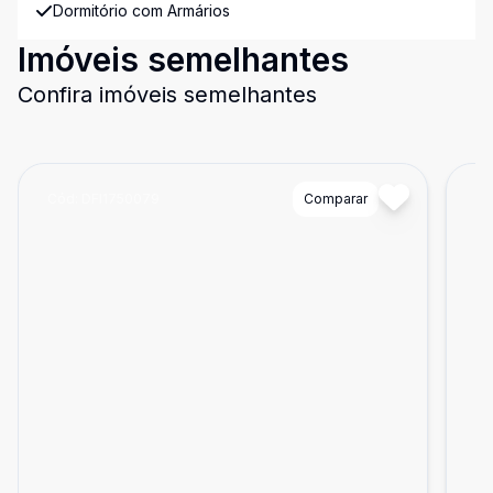
Dormitório com Armários
Imóveis semelhantes
Confira imóveis semelhantes
Cód:
DFI1750079
Comparar
Có