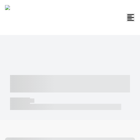
----- ----- -- ------ ---- ---- -- ----- -----
----- --- ------
----- -----
----- ----- -- ------ ---- ---- -- ----- ----- ----- --- ------