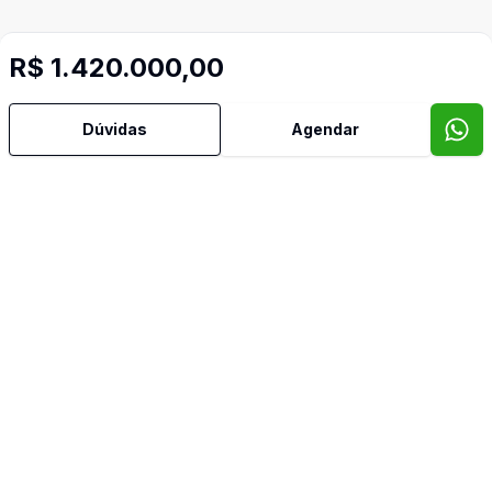
R$ 1.420.000,00
Dúvidas
Agendar
Imóveis semelhantes
Confira imóveis semelhantes
Cód:
DFI1752761
Comparar