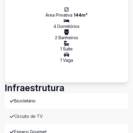
Área Privativa
144
m²
4
Dormitório
s
2
Banheiro
s
1
Suíte
1
Vaga
Infraestrutura
Bicicletário
Circuito de TV
Espaco Gourmet