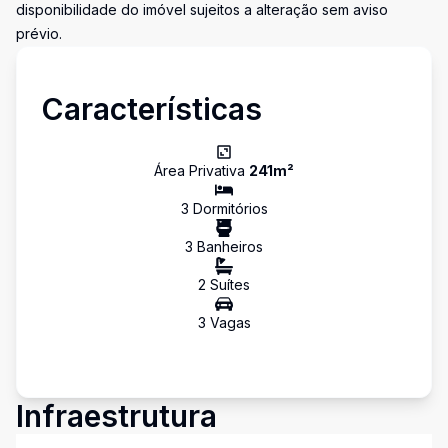
disponibilidade do imóvel sujeitos a alteração sem aviso
prévio.
Características
Área Privativa
241
m²
3
Dormitório
s
3
Banheiro
s
2
Suíte
s
3
Vaga
s
Infraestrutura