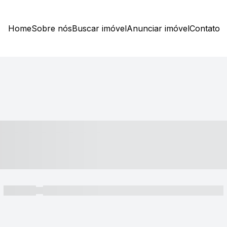
Home
Sobre nós
Buscar imóvel
Anunciar imóvel
Contato
----- ---- ---- -- ----
----- -----
----- ----- -- ------ ---- ---- -- ----- ----- ----- --- ------