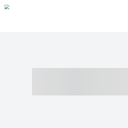
----- ----- -- -
- ------