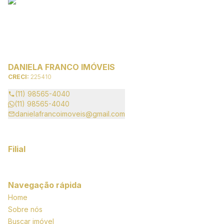
DANIELA FRANCO IMÓVEIS
CRECI:
225410
(11) 98565-4040
(11) 98565-4040
danielafrancoimoveis@gmail.com
Filial
Navegação rápida
Home
Sobre nós
Buscar imóvel