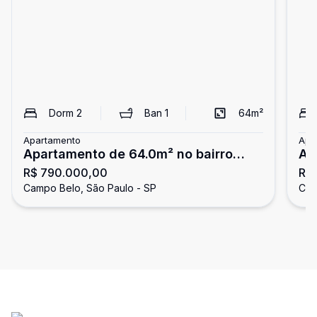
Dorm
2
Ban
1
64
m²
Apartamento
Apa
Apartamento de 64.0m² no bairro
Ap
R$ 790.000,00
R$
Campo Belo, com 2 quartos (1 suíte),
Ca
Campo Belo, São Paulo - SP
Cam
2 banheiros e 2 vagas de garagem
3 