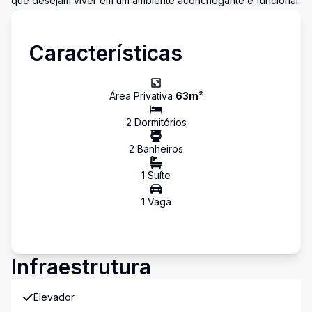
que desejam viver em um ambiente aconchegante e funcional.
Características
Área Privativa
63
m²
2
Dormitório
s
2
Banheiro
s
1
Suíte
1
Vaga
Infraestrutura
Elevador