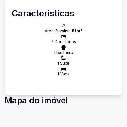
Características
Área Privativa
61
m²
2
Dormitório
s
1
Banheiro
1
Suíte
1
Vaga
Mapa do imóvel