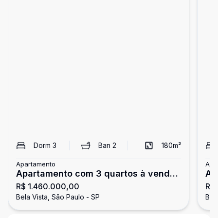
Dorm
3
Ban
2
180
m²
Apartamento
Apa
Apartamento com 3 quartos à venda
Ap
R$ 1.460.000,00
R$
na Bela Vista!
na 
Bela Vista, São Paulo - SP
Bel