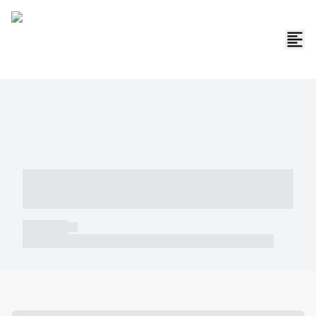
----- ----- -- ------ ---- ---- -- ----- -----
----- --- ------
----- -----
----- ----- -- ------ ---- ---- -- ----- ----- ----- --- ------