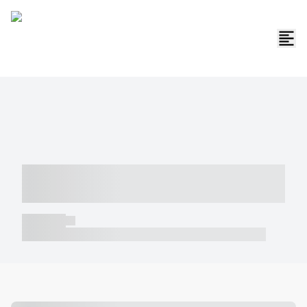
----- ----- -- ------ ---- ---- -- ----- -----
----- --- ------
----- -----
----- ----- -- ------ ---- ---- -- ----- ----- ----- --- ------